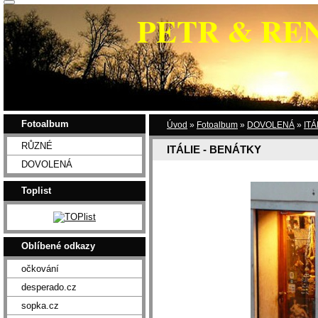
PETR & RE
Fotoalbum
Úvod
»
Fotoalbum
»
DOVOLENÁ
»
ITÁ
RŮZNÉ
ITÁLIE - BENÁTKY
DOVOLENÁ
Toplist
Oblíbené odkazy
očkování
desperado.cz
sopka.cz