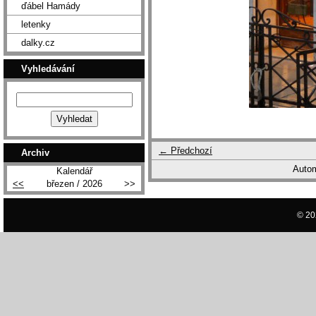
ďábel Hamády
letenky
dalky.cz
Vyhledávání
← Předchozí
Archiv
Autom
Kalendář
<<
březen / 2026
>>
© 20