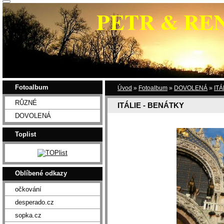
PETR & RE
Fotoalbum
Úvod
»
Fotoalbum
»
DOVOLENÁ
»
ITÁ
RŮZNÉ
ITÁLIE - BENÁTKY
DOVOLENÁ
Toplist
Oblíbené odkazy
očkování
desperado.cz
sopka.cz