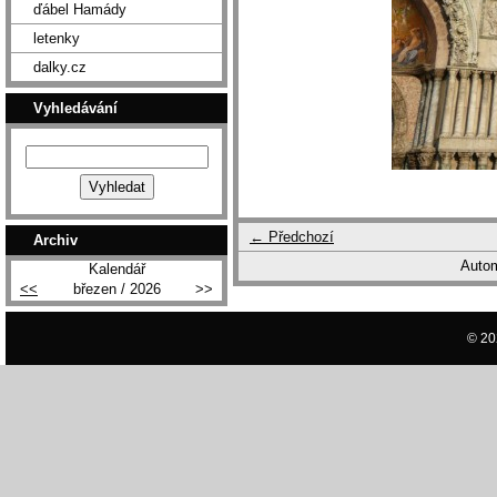
ďábel Hamády
letenky
dalky.cz
Vyhledávání
← Předchozí
Archiv
Autom
Kalendář
<<
březen / 2026
>>
© 20