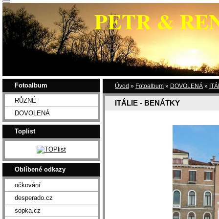
PETR & RE
Fotoalbum
Úvod
»
Fotoalbum
»
DOVOLENÁ
»
ITÁ
RŮZNÉ
ITÁLIE - BENÁTKY
DOVOLENÁ
Toplist
Oblíbené odkazy
očkování
desperado.cz
sopka.cz