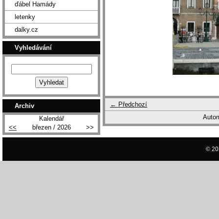
ďábel Hamády
letenky
dalky.cz
Vyhledávání
← Předchozí
Archiv
Autom
Kalendář
<<
březen / 2026
>>
© 20