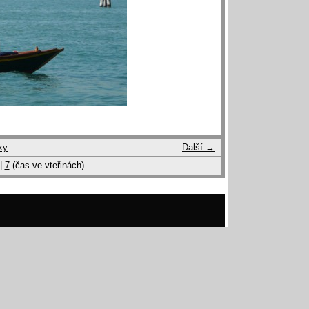
ky
Další →
|
7
(čas ve vteřinách)