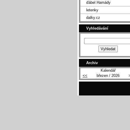
ďábel Hamády
letenky
dalky.cz
Vyhledávání
Archiv
Kalendář
<<
březen / 2026