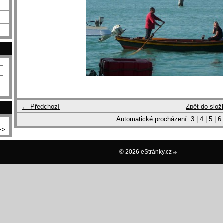
← Předchozí
Zpět do slož
Automatické procházení:
3
|
4
|
5
|
6
>>
© 2026 eStránky.cz