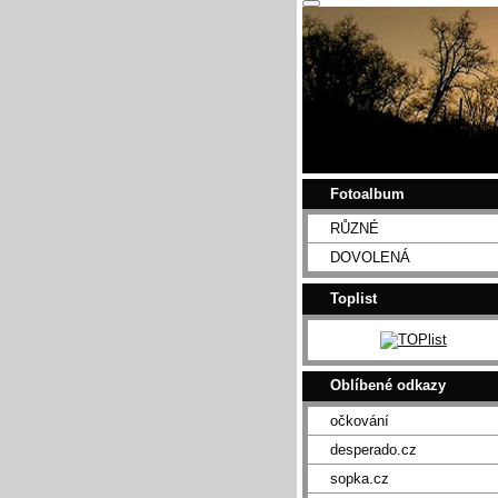
Fotoalbum
RŮZNÉ
DOVOLENÁ
Toplist
Oblíbené odkazy
očkování
desperado.cz
sopka.cz