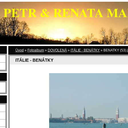
PETR & RENATA M
Úvod
»
Fotoalbum
»
DOVOLENÁ
»
ITÁLIE - BENÁTKY
»
BENATKY (53).
ITÁLIE - BENÁTKY