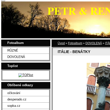
PETR & RE
Fotoalbum
Úvod
»
Fotoalbum
»
DOVOLENÁ
»
ITÁ
RŮZNÉ
ITÁLIE - BENÁTKY
DOVOLENÁ
Toplist
Oblíbené odkazy
očkování
desperado.cz
sopka.cz