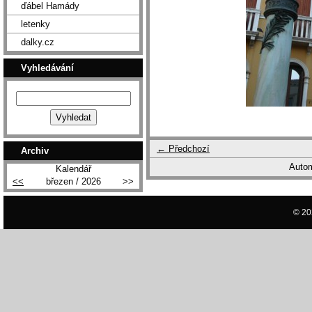
ďábel Hamády
letenky
dalky.cz
Vyhledávání
← Předchozí
Archiv
Autom
Kalendář
<<
březen / 2026
>>
© 20