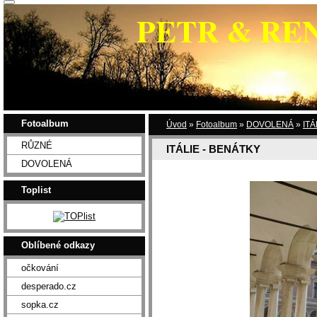
PETR & RE
Fotoalbum
Úvod
»
Fotoalbum
»
DOVOLENÁ
»
ITÁ
RŮZNÉ
ITÁLIE - BENÁTKY
DOVOLENÁ
Toplist
Oblíbené odkazy
očkování
desperado.cz
sopka.cz