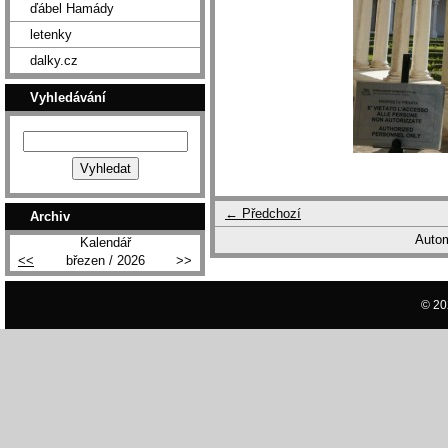
ďábel Hamády
letenky
dalky.cz
Vyhledávání
← Předchozí
Archiv
Autom
Kalendář
<<
březen / 2026
>>
© 20