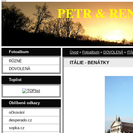
PETR & RE
Fotoalbum
Úvod
»
Fotoalbum
»
DOVOLENÁ
»
ITÁ
RŮZNÉ
ITÁLIE - BENÁTKY
DOVOLENÁ
Toplist
Oblíbené odkazy
očkování
desperado.cz
sopka.cz