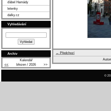
ďábel Hamády
letenky
dalky.cz
Vyhledávání
← Předchozí
Archiv
Autom
Kalendář
<<
březen / 2026
>>
© 20