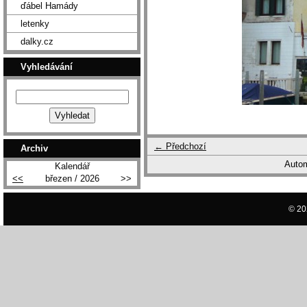
ďábel Hamády
letenky
dalky.cz
Vyhledávání
← Předchozí
Archiv
Autom
Kalendář
<<
březen / 2026
>>
© 20