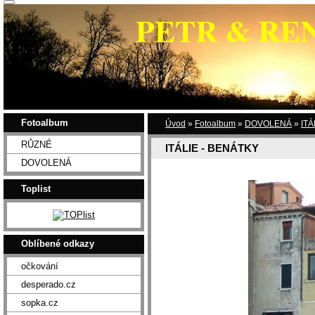
PETR & RE
Fotoalbum
Úvod
»
Fotoalbum
»
DOVOLENÁ
»
ITÁ
RŮZNÉ
ITÁLIE - BENÁTKY
DOVOLENÁ
Toplist
Oblíbené odkazy
očkování
desperado.cz
sopka.cz