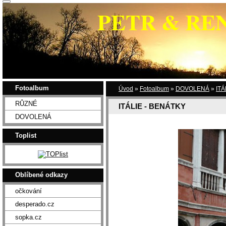
PETR & RE
Fotoalbum
Úvod
»
Fotoalbum
»
DOVOLENÁ
»
ITÁ
RŮZNÉ
ITÁLIE - BENÁTKY
DOVOLENÁ
Toplist
Oblíbené odkazy
očkování
desperado.cz
sopka.cz