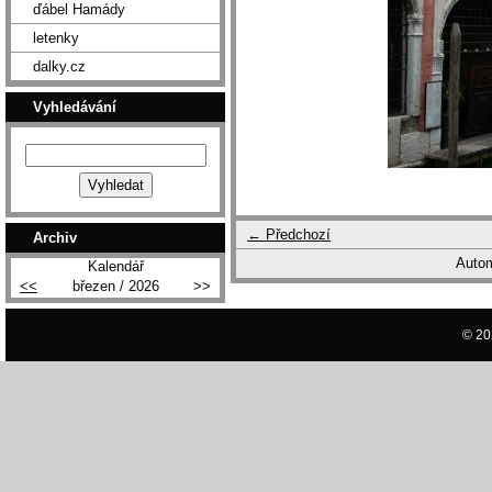
ďábel Hamády
letenky
dalky.cz
Vyhledávání
← Předchozí
Archiv
Autom
Kalendář
<<
březen / 2026
>>
© 20