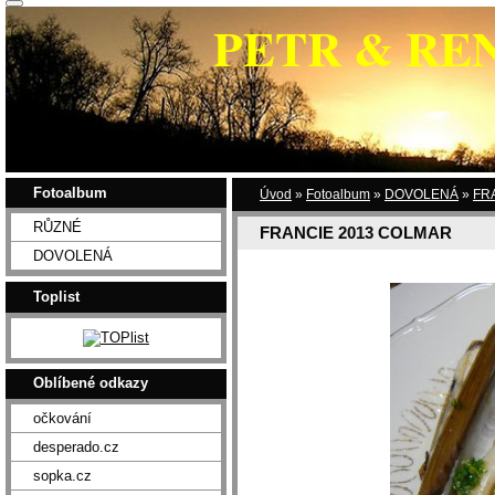
PETR & RE
Fotoalbum
Úvod
»
Fotoalbum
»
DOVOLENÁ
»
FR
RŮZNÉ
FRANCIE 2013 COLMAR
DOVOLENÁ
Toplist
Oblíbené odkazy
očkování
desperado.cz
sopka.cz