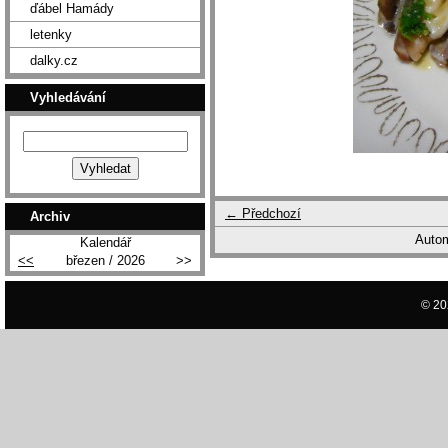
ďábel Hamády
letenky
dalky.cz
Vyhledávání
← Předchozí
Archiv
Autom
Kalendář
<<
březen / 2026
>>
© 20