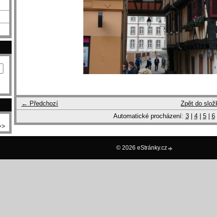
← Předchozí
Zpět do slož
Automatické procházení:
3
|
4
|
5
|
6
>>
© 2026 eStránky.cz