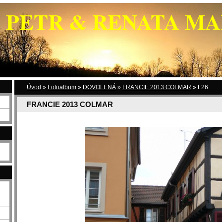
PETR & RENATA M
Úvod
»
Fotoalbum
»
DOVOLENÁ
»
FRANCIE 2013 COLMAR
»
F26
FRANCIE 2013 COLMAR