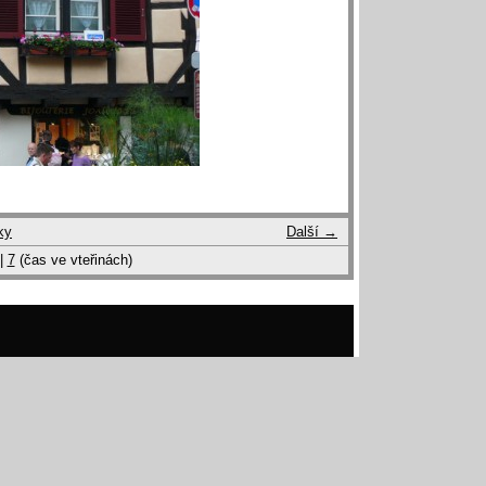
ky
Další →
|
7
(čas ve vteřinách)