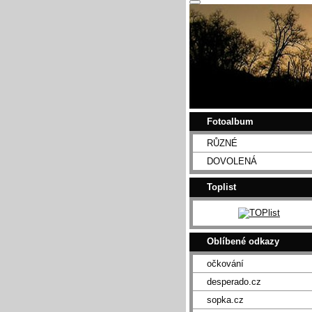
Fotoalbum
RŮZNÉ
DOVOLENÁ
Toplist
Oblíbené odkazy
očkování
desperado.cz
sopka.cz