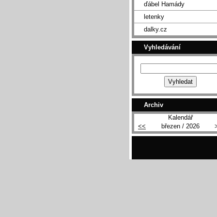
ďábel Hamády
letenky
dalky.cz
Vyhledávání
Archiv
Kalendář
<<
březen / 2026