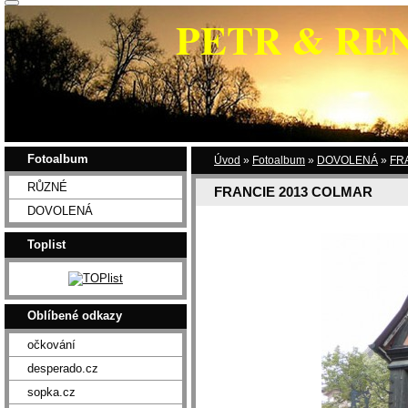
PETR & RE
Fotoalbum
Úvod
»
Fotoalbum
»
DOVOLENÁ
»
FR
RŮZNÉ
FRANCIE 2013 COLMAR
DOVOLENÁ
Toplist
Oblíbené odkazy
očkování
desperado.cz
sopka.cz