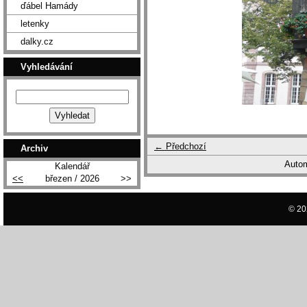
ďábel Hamády
letenky
dalky.cz
Vyhledávání
← Předchozí
Archiv
Autom
Kalendář
<<
březen / 2026
>>
© 20