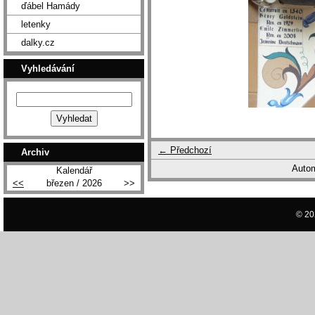
ďábel Hamády
letenky
dalky.cz
Vyhledávání
← Předchozí
Archiv
Autom
Kalendář
<<
březen / 2026
>>
© 20