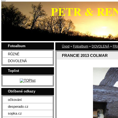
PETR & RE
Fotoalbum
Úvod
»
Fotoalbum
»
DOVOLENÁ
»
FR
RŮZNÉ
FRANCIE 2013 COLMAR
DOVOLENÁ
Toplist
Oblíbené odkazy
očkování
desperado.cz
sopka.cz