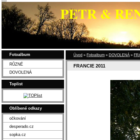
PETR & RE
Fotoalbum
Úvod
»
Fotoalbum
»
DOVOLENÁ
»
FR
RŮZNÉ
FRANCIE 2011
DOVOLENÁ
Toplist
Oblíbené odkazy
očkování
desperado.cz
sopka.cz