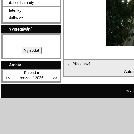
ďábel Hamády
letenky
dalky.cz
Vyhledávání
← Předchozí
Archiv
Autom
Kalendář
<<
březen / 2026
>>
© 20