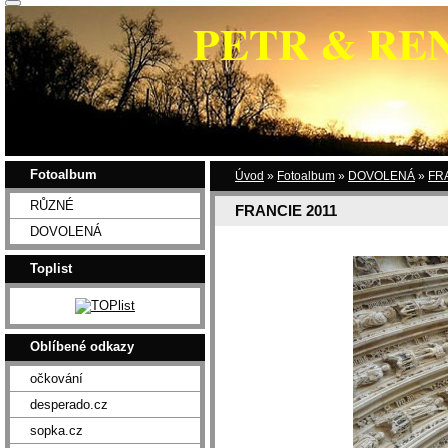
PETR & RE
Fotoalbum
Úvod
»
Fotoalbum
»
DOVOLENÁ
»
FR
RŮZNÉ
FRANCIE 2011
DOVOLENÁ
Toplist
Oblíbené odkazy
očkování
desperado.cz
sopka.cz