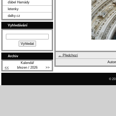
ďábel Hamády
letenky
dalky.cz
Vyhledávání
← Předchozí
Archiv
Autom
Kalendář
<<
březen / 2026
>>
© 20