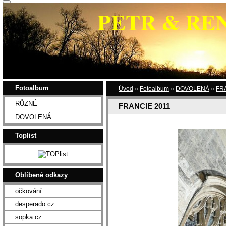
PETR & RE
Fotoalbum
Úvod
»
Fotoalbum
»
DOVOLENÁ
»
FR
RŮZNÉ
FRANCIE 2011
DOVOLENÁ
Toplist
Oblíbené odkazy
očkování
desperado.cz
sopka.cz