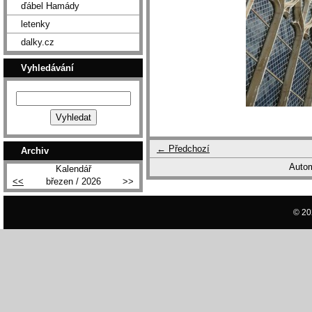
ďábel Hamády
letenky
dalky.cz
Vyhledávání
← Předchozí
Archiv
Autom
Kalendář
<<
březen / 2026
>>
© 20