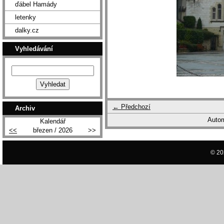
ďábel Hamády
letenky
dalky.cz
Vyhledávání
← Předchozí
Archiv
Autom
Kalendář
<<
březen / 2026
>>
© 20