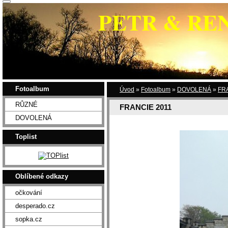
PETR & RE
Fotoalbum
Úvod
»
Fotoalbum
»
DOVOLENÁ
»
FR
RŮZNÉ
FRANCIE 2011
DOVOLENÁ
Toplist
Oblíbené odkazy
očkování
desperado.cz
sopka.cz