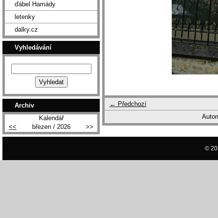
ďábel Hamády
letenky
dalky.cz
Vyhledávání
← Předchozí
Archiv
Autom
Kalendář
<<
březen / 2026
>>
© 20