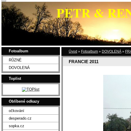
PETR & RE
Fotoalbum
Úvod
»
Fotoalbum
»
DOVOLENÁ
»
FR
RŮZNÉ
FRANCIE 2011
DOVOLENÁ
Toplist
Oblíbené odkazy
očkování
desperado.cz
sopka.cz