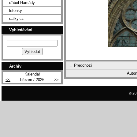
ďábel Hamády
letenky
dalky.cz
Vyhledávání
← Předchozí
Archiv
Autom
Kalendář
<<
březen / 2026
>>
© 20