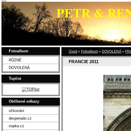
PETR & RE
Fotoalbum
Úvod
»
Fotoalbum
»
DOVOLENÁ
»
FR
RŮZNÉ
FRANCIE 2011
DOVOLENÁ
Toplist
Oblíbené odkazy
očkování
desperado.cz
sopka.cz