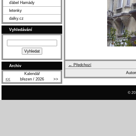
ďábel Hamády
letenky
dalky.cz
Vyhledávání
← Předchozí
Archiv
Autom
Kalendář
<<
březen / 2026
>>
© 20