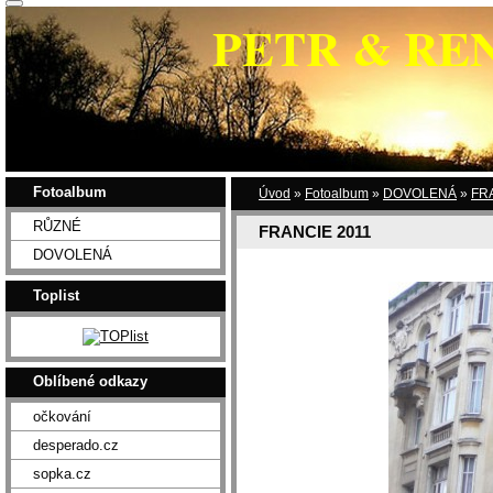
PETR & RE
Fotoalbum
Úvod
»
Fotoalbum
»
DOVOLENÁ
»
FR
RŮZNÉ
FRANCIE 2011
DOVOLENÁ
Toplist
Oblíbené odkazy
očkování
desperado.cz
sopka.cz