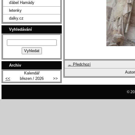
ďábel Hamády
letenky
dalky.cz
Vyhledávání
← Předchozí
Archiv
Autom
Kalendář
<<
březen / 2026
>>
© 20