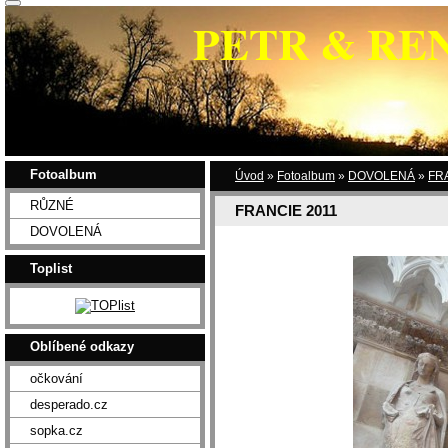
PETR & RE
Fotoalbum
Úvod
»
Fotoalbum
»
DOVOLENÁ
»
FR
RŮZNÉ
FRANCIE 2011
DOVOLENÁ
Toplist
Oblíbené odkazy
očkování
desperado.cz
sopka.cz