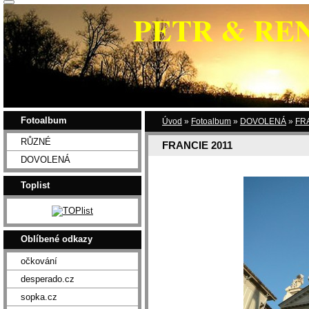
PETR & RE
Fotoalbum
Úvod
»
Fotoalbum
»
DOVOLENÁ
»
FR
RŮZNÉ
FRANCIE 2011
DOVOLENÁ
Toplist
Oblíbené odkazy
očkování
desperado.cz
sopka.cz