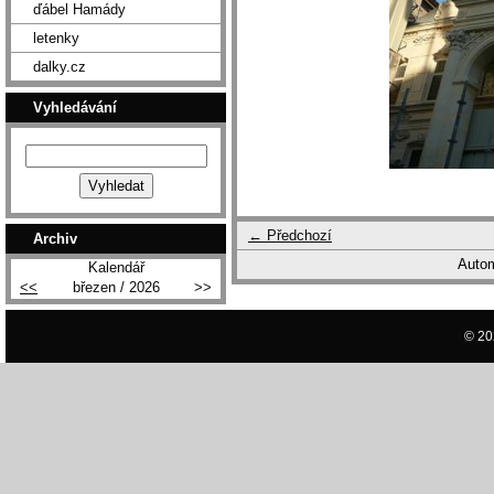
ďábel Hamády
letenky
dalky.cz
Vyhledávání
← Předchozí
Archiv
Autom
Kalendář
<<
březen / 2026
>>
© 20