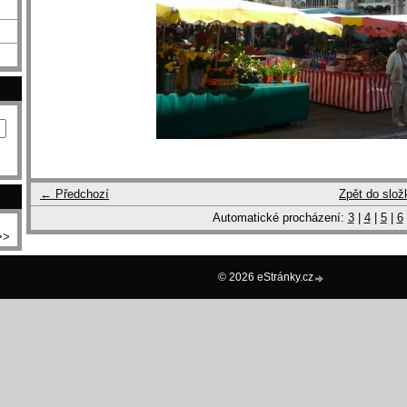
← Předchozí
Zpět do slož
Automatické procházení:
3
|
4
|
5
|
6
>>
© 2026 eStránky.cz