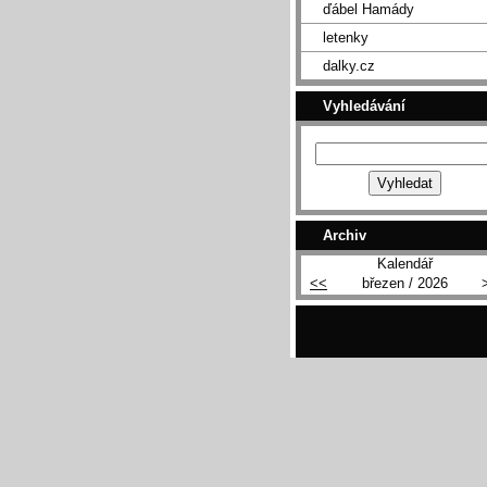
ďábel Hamády
letenky
dalky.cz
Vyhledávání
Archiv
Kalendář
<<
březen / 2026