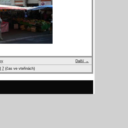
ky
Další →
|
7
(čas ve vteřinách)