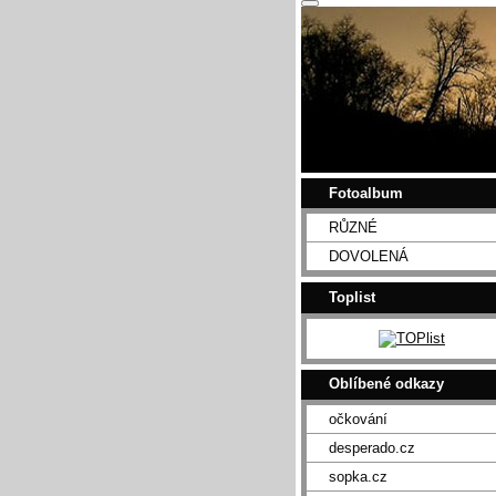
Fotoalbum
RŮZNÉ
DOVOLENÁ
Toplist
Oblíbené odkazy
očkování
desperado.cz
sopka.cz