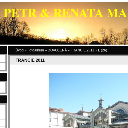
PETR & RENATA M
Úvod
»
Fotoalbum
»
DOVOLENÁ
»
FRANCIE 2011
»
L (26)
FRANCIE 2011