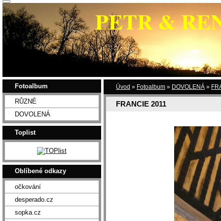
PETR & RE
Fotoalbum
Úvod
»
Fotoalbum
»
DOVOLENÁ
»
FR
RŮZNÉ
FRANCIE 2011
DOVOLENÁ
Toplist
Oblíbené odkazy
očkování
desperado.cz
sopka.cz