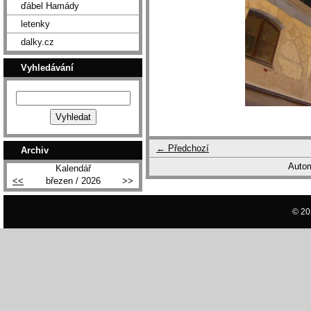
ďábel Hamády
letenky
dalky.cz
Vyhledávání
← Předchozí
Archiv
Autom
Kalendář
<<
březen / 2026
>>
© 20