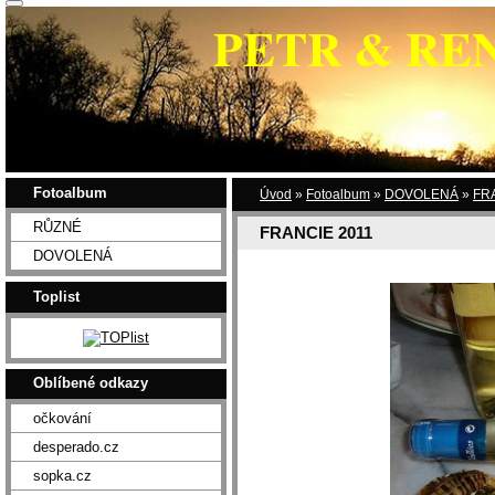
PETR & RE
Fotoalbum
Úvod
»
Fotoalbum
»
DOVOLENÁ
»
FR
RŮZNÉ
FRANCIE 2011
DOVOLENÁ
Toplist
Oblíbené odkazy
očkování
desperado.cz
sopka.cz