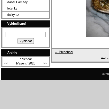
ďábel Hamády
letenky
dalky.cz
Vyhledávání
← Předchozí
Archiv
Autom
Kalendář
<<
březen / 2026
>>
© 20