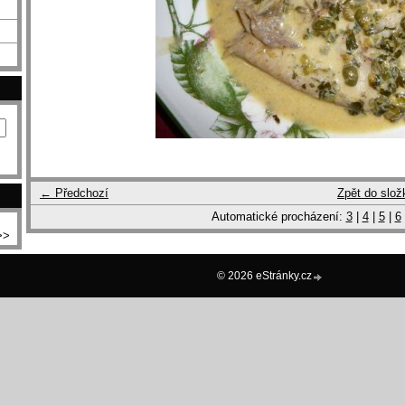
← Předchozí
Zpět do slož
Automatické procházení:
3
|
4
|
5
|
6
>>
© 2026 eStránky.cz