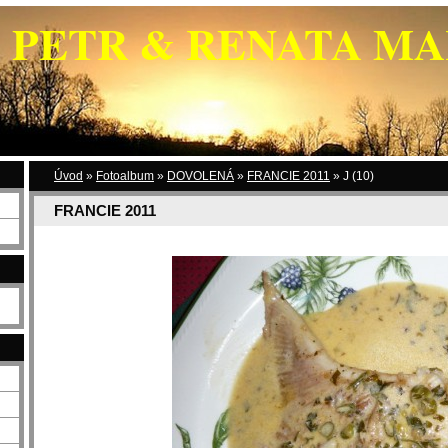
PETR & RENATA M
Úvod
»
Fotoalbum
»
DOVOLENÁ
»
FRANCIE 2011
»
J (10)
FRANCIE 2011