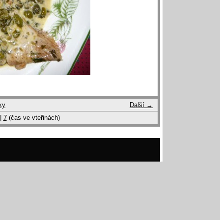
ky
Další →
|
7
(čas ve vteřinách)