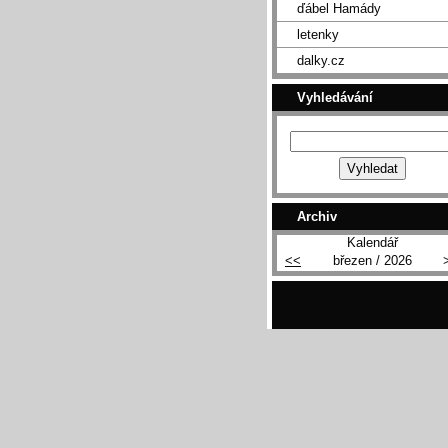
ďábel Hamády
letenky
dalky.cz
Vyhledávání
Archiv
Kalendář
<<
březen / 2026