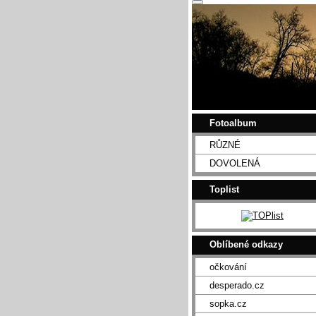
Fotoalbum
RŮZNÉ
DOVOLENÁ
Toplist
Oblíbené odkazy
očkování
desperado.cz
sopka.cz