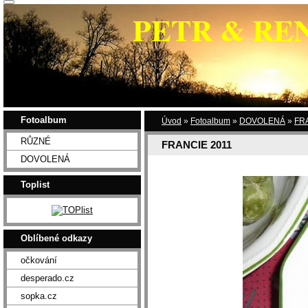
PETR & RE
Fotoalbum
Úvod
»
Fotoalbum
»
DOVOLENÁ
»
FR
RŮZNÉ
FRANCIE 2011
DOVOLENÁ
Toplist
Oblíbené odkazy
očkování
desperado.cz
sopka.cz