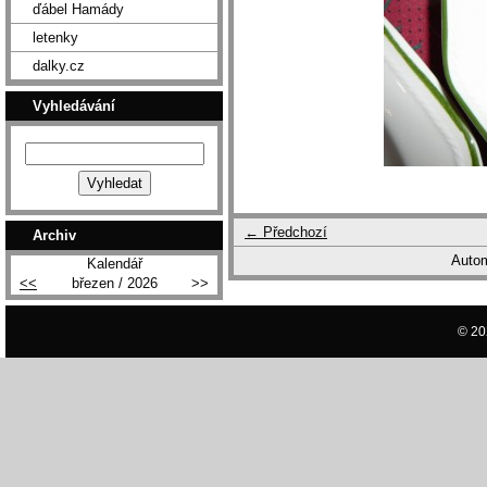
ďábel Hamády
letenky
dalky.cz
Vyhledávání
← Předchozí
Archiv
Autom
Kalendář
<<
březen / 2026
>>
© 20