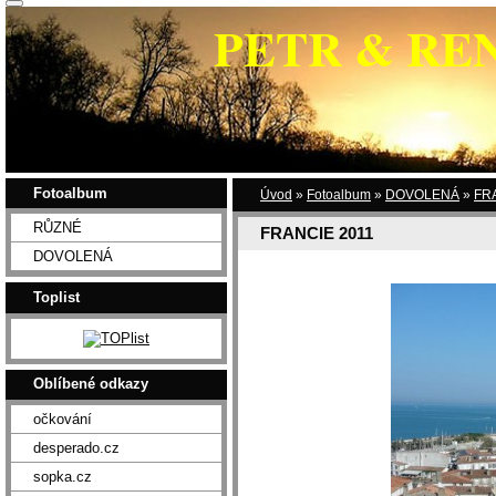
PETR & RE
Fotoalbum
Úvod
»
Fotoalbum
»
DOVOLENÁ
»
FR
RŮZNÉ
FRANCIE 2011
DOVOLENÁ
Toplist
Oblíbené odkazy
očkování
desperado.cz
sopka.cz