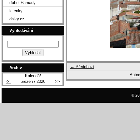
ďábel Hamády
letenky
dalky.cz
Vyhledávání
← Předchozí
Archiv
Autom
Kalendář
<<
březen / 2026
>>
© 20