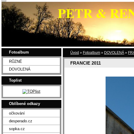
PETR & RE
Fotoalbum
Úvod
»
Fotoalbum
»
DOVOLENÁ
»
FR
RŮZNÉ
FRANCIE 2011
DOVOLENÁ
Toplist
Oblíbené odkazy
očkování
desperado.cz
sopka.cz