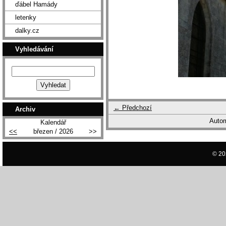
ďábel Hamády
letenky
dalky.cz
Vyhledávání
← Předchozí
Archiv
Autom
Kalendář
<<
březen / 2026
>>
© 20