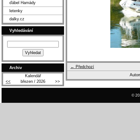
ďábel Hamády
letenky
dalky.cz
Vyhledávání
← Předchozí
Archiv
Autom
Kalendář
<<
březen / 2026
>>
© 20