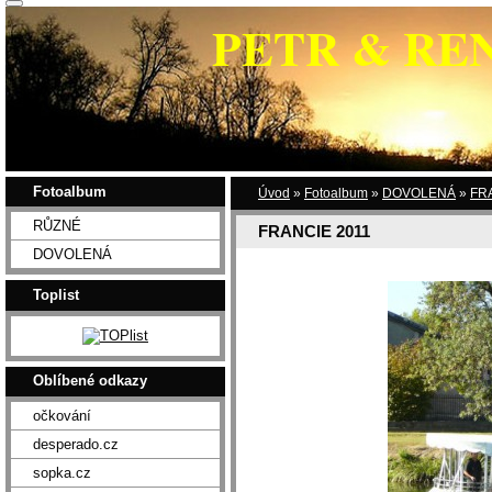
PETR & RE
Fotoalbum
Úvod
»
Fotoalbum
»
DOVOLENÁ
»
FR
RŮZNÉ
FRANCIE 2011
DOVOLENÁ
Toplist
Oblíbené odkazy
očkování
desperado.cz
sopka.cz