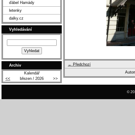
ďábel Hamády
letenky
dalky.cz
Vyhledávání
← Předchozí
Archiv
Autom
Kalendář
<<
březen / 2026
>>
© 20