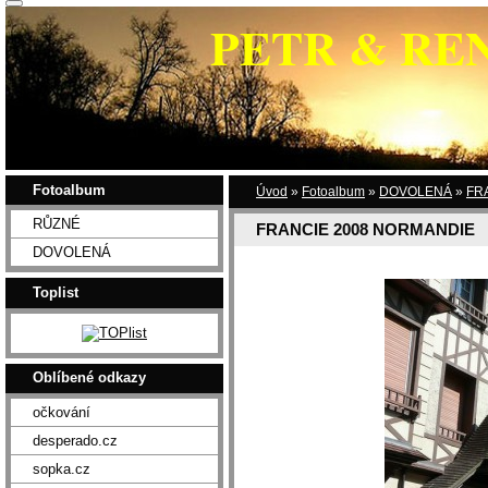
PETR & RE
Fotoalbum
Úvod
»
Fotoalbum
»
DOVOLENÁ
»
FR
RŮZNÉ
FRANCIE 2008 NORMANDIE
DOVOLENÁ
Toplist
Oblíbené odkazy
očkování
desperado.cz
sopka.cz