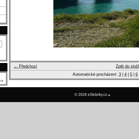
← Předchozí
Zpět do slož
Automatické procházení:
3
|
4
|
5
|
6
>>
© 2026 eStránky.cz