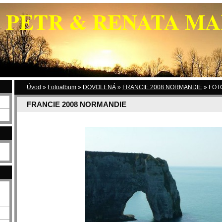
PETR & RENATA M
Úvod
»
Fotoalbum
»
DOVOLENÁ
»
FRANCIE 2008 NORMANDIE
»
FOTO
FRANCIE 2008 NORMANDIE