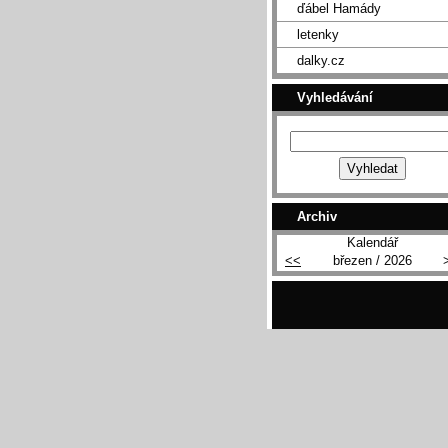
ďábel Hamády
letenky
dalky.cz
Vyhledávání
Archiv
Kalendář
<<
březen / 2026