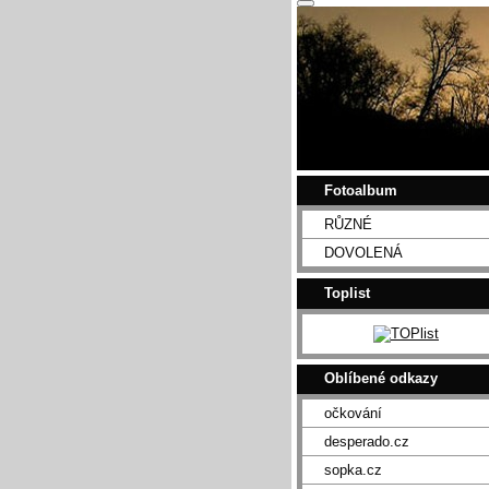
Fotoalbum
RŮZNÉ
DOVOLENÁ
Toplist
Oblíbené odkazy
očkování
desperado.cz
sopka.cz