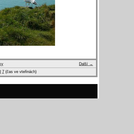
ky
Další →
|
7
(čas ve vteřinách)