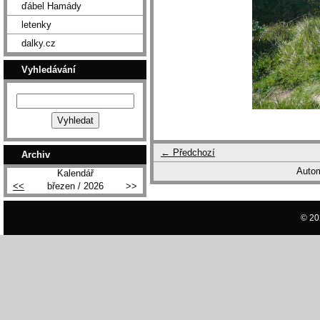
ďábel Hamády
letenky
dalky.cz
Vyhledávání
← Předchozí
Archiv
Autom
Kalendář
<<
březen / 2026
>>
© 20