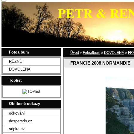
PETR & RE
Fotoalbum
Úvod
»
Fotoalbum
»
DOVOLENÁ
»
FR
RŮZNÉ
FRANCIE 2008 NORMANDIE
DOVOLENÁ
Toplist
Oblíbené odkazy
očkování
desperado.cz
sopka.cz