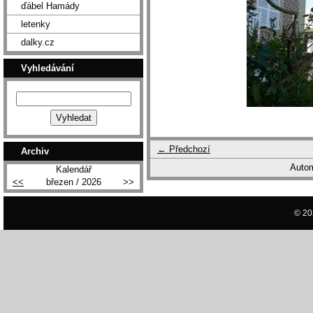
ďábel Hamády
letenky
dalky.cz
Vyhledávání
← Předchozí
Archiv
Autom
Kalendář
<<
březen / 2026
>>
© 20