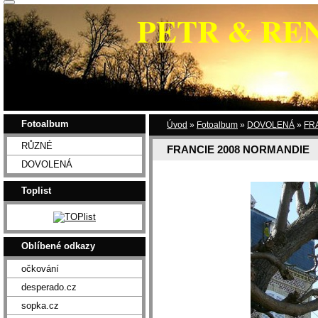
PETR & RE
Fotoalbum
Úvod
»
Fotoalbum
»
DOVOLENÁ
»
FR
RŮZNÉ
FRANCIE 2008 NORMANDIE
DOVOLENÁ
Toplist
Oblíbené odkazy
očkování
desperado.cz
sopka.cz