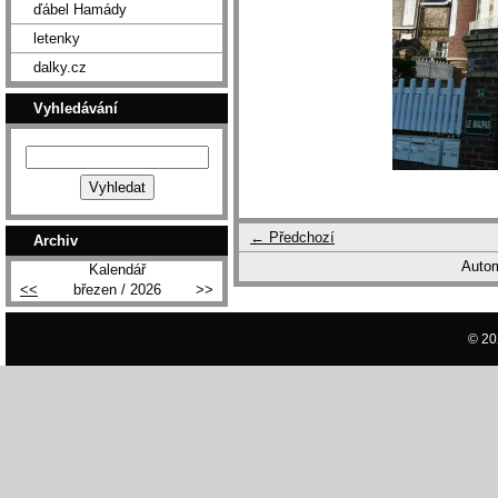
ďábel Hamády
letenky
dalky.cz
Vyhledávání
← Předchozí
Archiv
Autom
Kalendář
<<
březen / 2026
>>
© 20