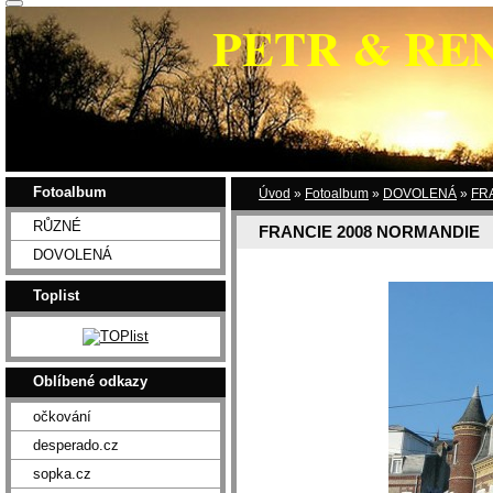
PETR & RE
Fotoalbum
Úvod
»
Fotoalbum
»
DOVOLENÁ
»
FR
RŮZNÉ
FRANCIE 2008 NORMANDIE
DOVOLENÁ
Toplist
Oblíbené odkazy
očkování
desperado.cz
sopka.cz