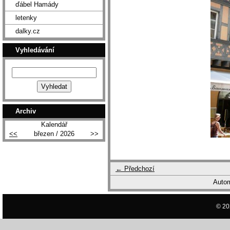
ďábel Hamády
letenky
dalky.cz
Vyhledávání
Archiv
Kalendář
<<
březen / 2026
>>
← Předchozí
Autom
© 20