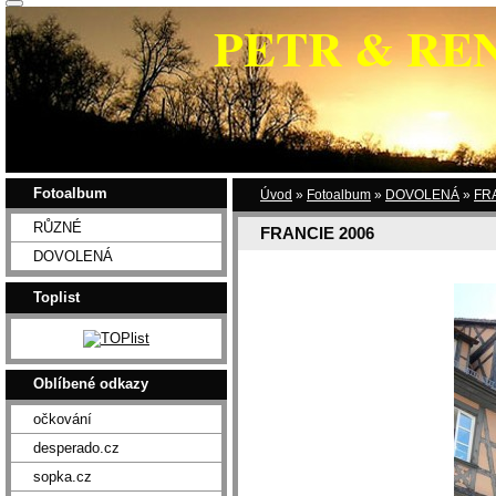
PETR & RE
Fotoalbum
Úvod
»
Fotoalbum
»
DOVOLENÁ
»
FR
RŮZNÉ
FRANCIE 2006
DOVOLENÁ
Toplist
Oblíbené odkazy
očkování
desperado.cz
sopka.cz