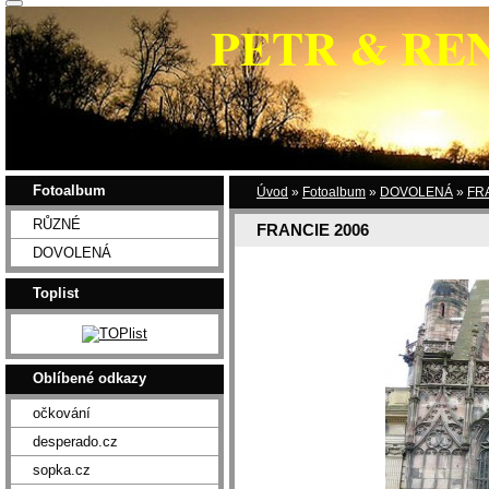
PETR & RE
Fotoalbum
Úvod
»
Fotoalbum
»
DOVOLENÁ
»
FR
RŮZNÉ
FRANCIE 2006
DOVOLENÁ
Toplist
Oblíbené odkazy
očkování
desperado.cz
sopka.cz