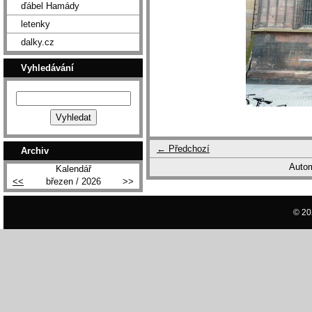
ďábel Hamády
letenky
dalky.cz
Vyhledávání
← Předchozí
Archiv
Autom
Kalendář
<<
březen / 2026
>>
© 20