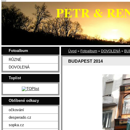
PETR & RE
Fotoalbum
Úvod
»
Fotoalbum
»
DOVOLENÁ
»
BU
RŮZNÉ
BUDAPEST 2014
DOVOLENÁ
Toplist
Oblíbené odkazy
očkování
desperado.cz
sopka.cz