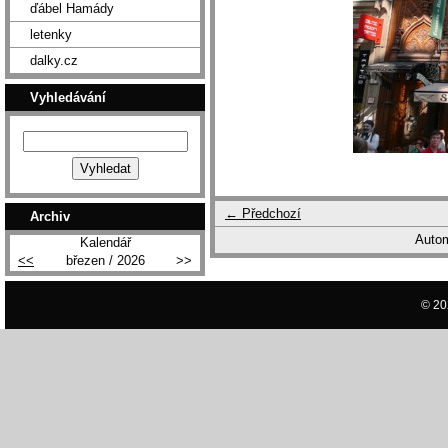
ďábel Hamády
letenky
dalky.cz
Vyhledávání
← Předchozí
Archiv
Autom
Kalendář
<<
březen / 2026
>>
© 20